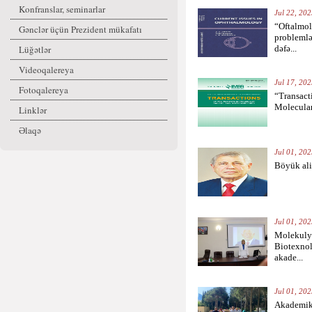
Konfranslar, seminarlar
Jul 22, 202
“Oftalmol
Gənclər üçün Prezident mükafatı
problemlə
Lüğətlər
dəfə...
Videoqalereya
Jul 17, 202
Fotoqalereya
“Transacti
Molecular
Linklər
Əlaqə
Jul 01, 202
Böyük ali
Jul 01, 202
Molekulya
Biotexnol
akade...
Jul 01, 202
Akademik 