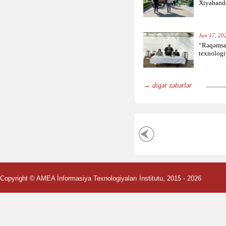
Xiyabandak
Jun 17, 202
“Rəqəmsa
texnologiy
→ digər xəbərlər
Copyright ©
AMEA İnformasiya Texnologiyaları İnstitutu
, 2015
- 2026