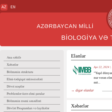
AZ
EN
AZƏRBAYCAN MİL
BİOLOGİYA VƏ 
Elanlar
Ana səhifə
Xəbərlər
Apr 22, 2024 |
Bölmənin strukturu
“Yaşıl dünya
nur verən elm
Elmi-tədqiqat müəssisələri
mö...
Dövri nəşrlər
→ digər elanlar
Problemlər üzrə elmi şuralar
Bölmənin rəsmi sənədləri
Xəbərlər
Dövlət Proqramları və layihələr